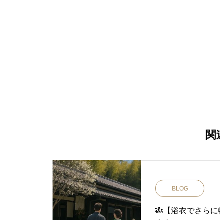
関
BLOG
🎋【浴衣でさら