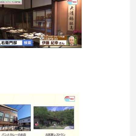
第３回 落語を楽しむ会＠久
右衛門邸
日テレで特番放送