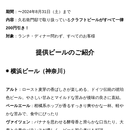
期間
：〜2024年8月31日（土）まで
内容
：久右衛門邸で取り扱っている
クラフトビールがすべて一律
200円引き！
対象
：ランチ・ディナー問わず、すべてのお客様
提供ビールのご紹介
◉ 横浜ビール（神奈川）
アルト
：ロースト麦芽の香ばしさが楽しめる、ドイツ伝統の琥珀
色ビール。やさしい甘みとマイルドな苦みが後味の良さに直結。
ペールエール
：柑橘系ホップが香るすっきり爽やかな一杯。軽や
かな苦みで、食中にぴったり
ヴァイツェン
：バナナを思わせる酵母香と滑らかな口当たり。大